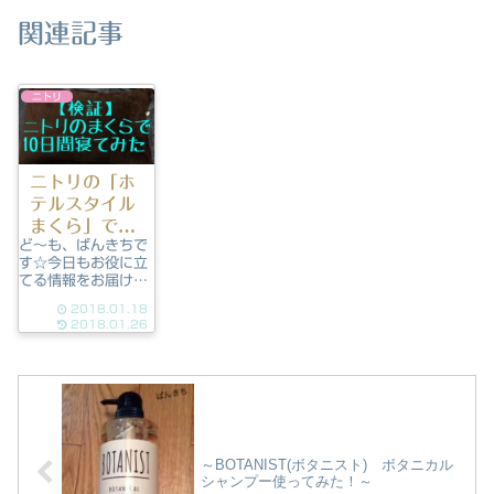
関連記事
ニトリ
ニトリの「ホ
テルスタイル
まくら」で10
ど～も、ぱんきちで
日間寝てみ
す☆今日もお役に立
た！
てる情報をお届けし
ます！さて今回は
2018.01.18
「ニトリのホテルス
2018.01.26
タイルまくら」で
10日間寝てみた感
想です。枕 ホテルス
タイルまくら (Nホ
テル セレクト) ニト
リ 『玄関先迄納品』
posted with カエレ
バニト...
～BOTANIST(ボタニスト) ボタニカル
シャンプー使ってみた！～