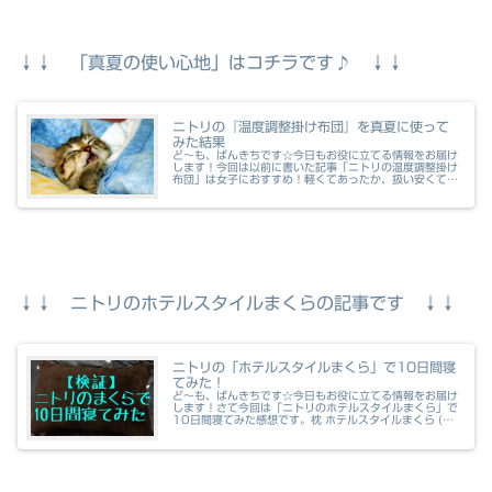
↓↓ 「真夏の使い心地」はコチラです♪ ↓↓
ニトリの『温度調整掛け布団』を真夏に使って
みた結果
ど～も、ぱんきちです☆今日もお役に立てる情報をお届け
します！今回は以前に書いた記事「ニトリの温度調整掛け
布団」は女子におすすめ！軽くてあったか、扱い安くてお
値段以上！快適睡眠を叶えてくれます！の続編（？）で
す。真夏の使い心地2017年8月現...
↓↓ ニトリのホテルスタイルまくらの記事です ↓↓
ニトリの「ホテルスタイルまくら」で10日間寝
てみた！
ど～も、ぱんきちです☆今日もお役に立てる情報をお届け
します！さて今回は「ニトリのホテルスタイルまくら」で
10日間寝てみた感想です。枕 ホテルスタイルまくら (N
ホテル セレクト) ニトリ 『玄関先迄納品』posted with
カエレバニト...