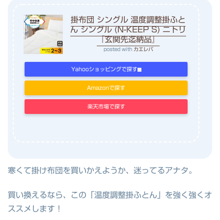
掛布団 シングル 温度調整掛ふと
ん シングル (N-KEEP S) ニトリ
『玄関先迄納品』
posted with
カエレバ
Yahooショッピングで探す
Amazonで探す
楽天市場で探す
寒くて掛け布団を買いかえようか、迷ってるアナタ。
買い換えるなら、この
「温度調整掛ふとん」
を
強く強くオ
ススメします！