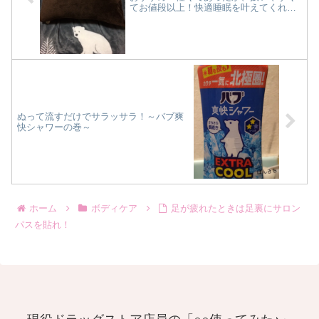
てお値段以上！快適睡眠を叶えてくれま
す！
ぬって流すだけでサラッサラ！～バブ爽
快シャワーの巻～
ホーム
ボディケア
足が疲れたときは足裏にサロン
パスを貼れ！