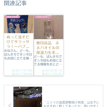
関連記事
ボディケア
スキンケア
ぬって流すだ
けでサラッサ
無印良品 ホ
ラ！～バブ爽
ホバオイルの
みなさん、ど～も、
快シャワーの
保湿力を実感
ぱんきちです☆今日
巻～
ど～も、ぱんきちで
した！
もお役に立てる情報
す☆今回もお役に立
をお届けします！さ
てる情報をおとどけ
て今回は酷暑の強い
します！今回もドラ
味方、バブ爽快シャ
2017.07.09
2016.05.10
ッグストアじゃ売っ
ワーです！ちなみに
2017.09.29
2017.09.30
てないけど、「コレ
ウラはこんな感じ。
いいね♪」って言い
何回シャワー浴びれ
たいのは。。。 無印
ばいいのやら…今年
良品のホホバオイ
は、まだ７月の初旬
ル。 まただいぶ使
なのに、気温３０度
ってる画像で申し訳
超えって暑すぎませ
ないですm(_ _)m ク
ん？連...
「ニトリの温度調整掛け布団」は女子に
レンジング目...
おすすめ！軽くてあったか、扱いやすく