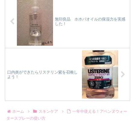
イリングライフ
もあと３週間ちょっ
く「リサージ」なる
Amazonで探す楽天
と。年末ってことで
化粧品ブランドが導
市場で探すYahooシ
ありきたりですが、
入されたんですが。
ョッピングで...
【使ってよかったク
あまり聞いたことが
無印良品 ホホバオイルの保湿力を実感
レンジング...
ないブ...
した！
口内炎ができたらリステリン紫を召喚し
よう！
ホーム
スキンケア
一年中使える！アベンヌウォー
タースプレーの使い方