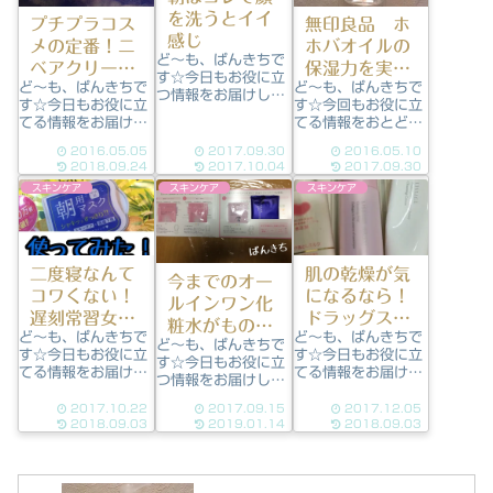
を洗うとイイ
プチプラコス
無印良品 ホ
感じ
メの定番！ニ
ホバオイルの
ど～も、ぱんきちで
ベアクリーム
保湿力を実感
す☆今日もお役に立
ど～も、ぱんきちで
ど～も、ぱんきちで
青缶
した！
つ情報をお届けしま
す☆今日もお役に立
す☆今回もお役に立
す！今回はネイチャ
てる情報をお届けし
てる情報をおとどけ
ーコンク 薬用クリ
ます！今回は定番の
します！今回もドラ
アローションです。
2016.05.05
2017.09.30
2016.05.10
「ニベアクリーム青
ッグストアじゃ売っ
ズボラアイテムとし
2018.09.24
2017.10.04
2017.09.30
缶」です。 使うよう
てないけど、「コレ
て人気ズボラ時短ア
スキンケア
スキンケア
スキンケア
になったキッカケズ
いいね♪」って言い
イテムが人気の昨
バリ、なんかよさげ
たいのは。。。 無印
今。朝の洗顔代わり
だったからｗ結構
良品のホホバオイ
にもなるアイテムと
「YouTube」とか
ル。 まただいぶ使
して人気の「ネイチ
「NAVER まとめ」
ってる画像で申し訳
ャーコンク 薬用ク
二度寝なんて
肌の乾燥が気
今までのオー
とかで目にしたし、
ないですm(_ _)m ク
リアロー...
コワくない！
になるなら！
毎日商品みてます...
レンジング目...
ルインワン化
遅刻常習女子
ドラッグスト
粧水がもの足
ど～も、ぱんきちで
ど～も、ぱんきちで
はサボリーノ
アで買える
ど～も、ぱんきちで
りないなら
す☆今日もお役に立
す☆今日もお役に立
朝用マスクを
【しっとり仕
す☆今日もお役に立
「リサージ」
てる情報をお届けし
てる情報をお届けし
つ情報をお届けしま
使うべし！
上がりクレン
はどうです
ます！さて今回は
ます！さて今回は
す！今回は「リサー
ジング・ラン
「サボリーノ 目ざ
【使ってほしい！お
2017.10.22
2017.09.15
2017.12.05
か？サンプル
ジ」のサンプルを使
まシート」です。サ
すすめクレンジン
2018.09.03
2019.01.14
2018.09.03
キング】
った感想です。ぱん
を試してみた
ボりーノ 目ざまシー
グ】です。もう１２
きちの店にも「リサ
ら…
ト32枚posted
月。流行語大賞も決
ージ」が導入された
with カエレバスタ
まったし、もう今年
わが店舗にも、新し