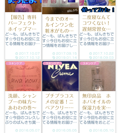
【報告】専科
二度寝なんて
今までのオー
パーフェクト
コワくない！
ルインワン化
ホイップマス
遅刻常習女子
粧水がもの足
ど～も、ぱんきちで
ど～も、ぱんきちで
クを使った結
はサボリーノ
ど～も、ぱんきちで
りないなら
す☆今日もお役に立
す☆今日もお役に立
果！
朝用マスクを
す☆今日もお役に立
「リサージ」
てる情報をお届けし
てる情報をお届けし
つ情報をお届けしま
使うべし！
はどうです
ます！さて今回は
ます！さて今回は
す！今回は「リサー
【予告】通り、「専
「サボリーノ 目ざ
2017.10.07
2017.09.15
2017.10.22
か？サンプル
ジ」のサンプルを使
科パーフェクトホイ
まシート」です。サ
2017.10.12
2019.01.14
2018.09.03
った感想です。ぱん
を試してみた
ップマスク」を使っ
ボりーノ 目ざまシー
スキンケア
スキンケア
スキンケア
きちの店にも「リサ
ら…
た感想です！専科パ
ト32枚posted
ージ」が導入された
ーフェクトホイップ
with カエレバスタ
わが店舗にも、新し
マスクを使おうとし
イリングライフ
く「リサージ」なる
た理由職場でいつも
Amazonで探す楽天
化粧品ブランドが導
のように品出しをし
市場で探すYahooシ
入されたんですが。
ていたら、なにやら
ョッピングで...
あまり聞いたことが
洗顔、シャン
プチプラコス
無印良品 ホ
見慣れな...
ないブ...
プーの味方～
メの定番！ニ
ホバオイルの
あわわの巻～
ベアクリーム
保湿力を実感
どーも、ぱんきちで
ど～も、ぱんきちで
ど～も、ぱんきちで
青缶
した！
す☆今回のコレ久し
す☆今日もお役に立
す☆今回もお役に立
ぶりのぱんきち賞受
てる情報をお届けし
てる情報をおとどけ
賞候補です。（細か
ます！今回は定番の
します！今回もドラ
2016.05.07
2016.05.05
2016.05.10
いコトは気にしない
「ニベアクリーム青
ッグストアじゃ売っ