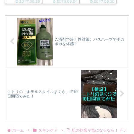
2017.09.29
2018.09.24
2017.09.30
でつかあさい） ド
缶」です。 使うよう
てないけど、「コレ
アップすぎてごめん
になったキッカケズ
いいね♪」って言い
なさいね。awa
バリ、なんかよさげ
たいのは。。。 無印
hour あわわ、洗顔
だったからｗ結構
良品のホホバオイ
の泡をつくるヤツで
「YouTube」とか
ル。 まただいぶ使
す。「あ、これ新商
「NAVER まとめ」
ってる画像で申し訳
品ナビで見たぞ」ス
とかで目にしたし、
ないですm(_ _)m ク
キンケアの基本は
毎日商品みてます...
レンジング目...
入浴剤で冷え性対策。バスハーブでポカ
洗...
ポカを体感！
ニトリの「ホテルスタイルまくら」で10
日間寝てみた！
ホーム
スキンケア
肌の乾燥が気になるなら！ドラ