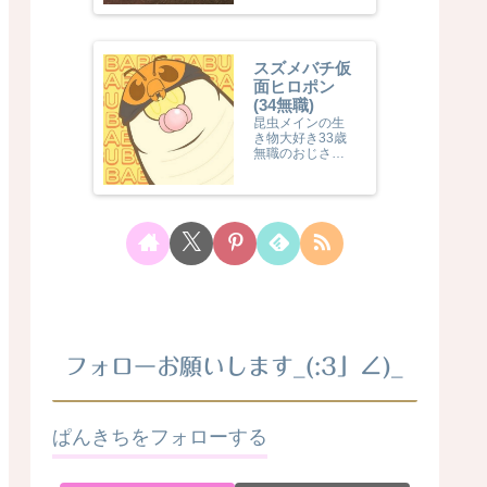
「おーちゃん」
が化け物クラス
の巨大魚を釣っ
たり釣らなかっ
スズメバチ仮
たり、幻の珍虫
面ヒロポン
を見つけたり見
(34無職)
つけなかったり
しますおーちゃ
昆虫メインの生
んは映画監督で
き物大好き33歳
もあり、自作映
無職のおじさん
画も公開してい
です。採って喰
ます...
ったり飼ったり
観察したりして
ます。ご興味あ
る方は是非登録
して見てみて
ね！2025/5/30追
記【お願い】現
状、私スズメバ
チ仮面ヒロポン
は、心身の不調
により、活動を
最小限に縮小し
フォローお願いします_(:3」∠)_
て回復...
ぱんきちをフォローする