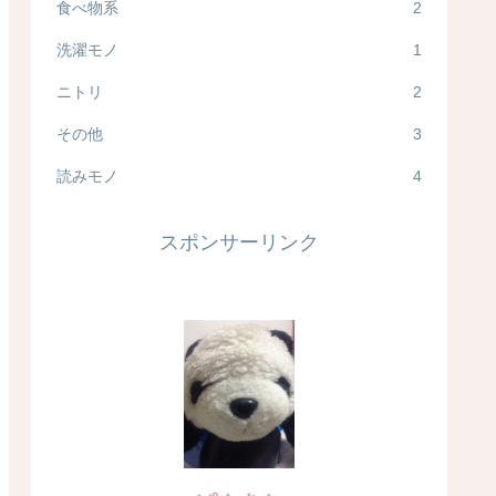
食べ物系
2
洗濯モノ
1
ニトリ
2
その他
3
読みモノ
4
スポンサーリンク