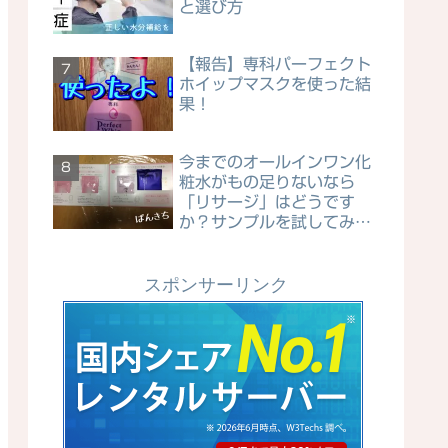
と選び方
【報告】専科パーフェクト
ホイップマスクを使った結
果！
今までのオールインワン化
粧水がもの足りないなら
「リサージ」はどうです
か？サンプルを試してみた
ら…
スポンサーリンク