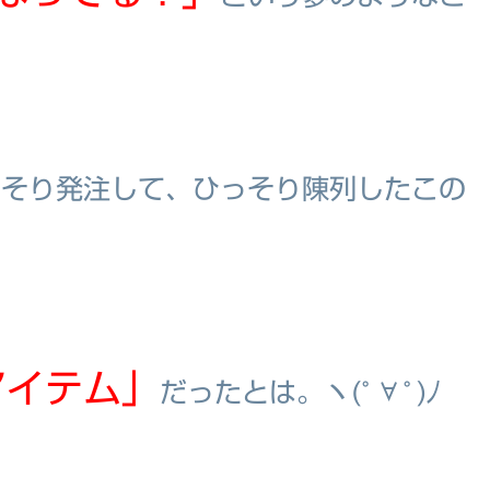
っそり発注して、ひっそり陳列したこの
アイテム」
だったとは。ヽ(ﾟ∀ﾟ)ﾉ