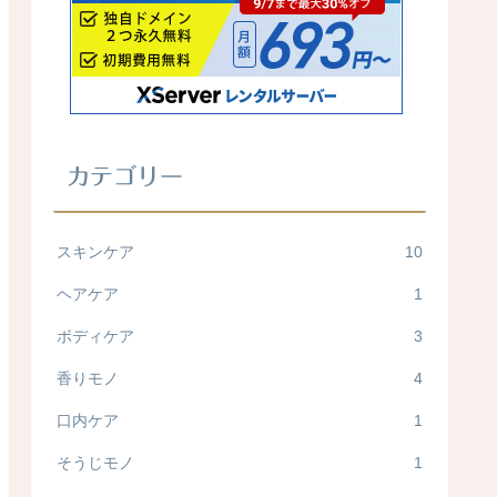
カテゴリー
スキンケア
10
ヘアケア
1
ボディケア
3
香りモノ
4
口内ケア
1
そうじモノ
1