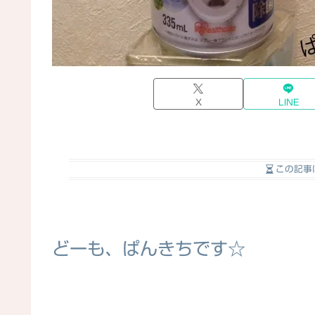
X
LINE
この記事
どーも、ぱんきちです☆