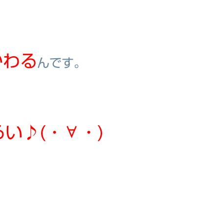
かわる
んです。
い♪(・∀・)