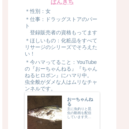
ぱんきち
＊性別：女
＊仕事：ドラッグストアのパー
ト
登録販売者の資格もってます
＊ほしいもの：化粧品をすべて
リサージのシリーズでそろえた
い！
＊今ハマってること：YouTube
の『おーちゃんねる』『ちゃん
ねるヒロポン』にハマり中。
虫全般がダメな人はムリなチャ
ンネルです。
おーちゃんね
る
主に魚釣りと昆
虫の動画を配信
しています天才
釣り師にして昆
虫ハンター（と
いう設定）の